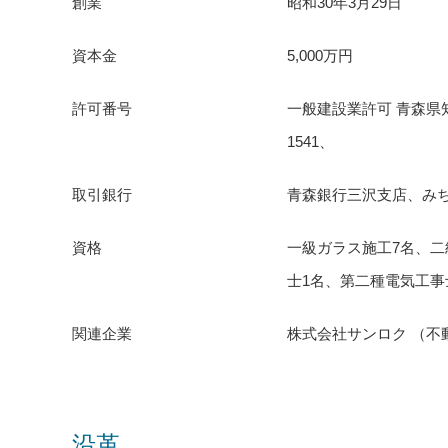
創業
昭和30年3月29日
資本金
5,000万円
許可番号
一般建設業許可 青森県知
1541、
取引銀行
青森銀行三沢支店、み
資格
一級ガラス施工7名、二
士1名、第二種電気工事
関連企業
株式会社サンロク （不
沿革