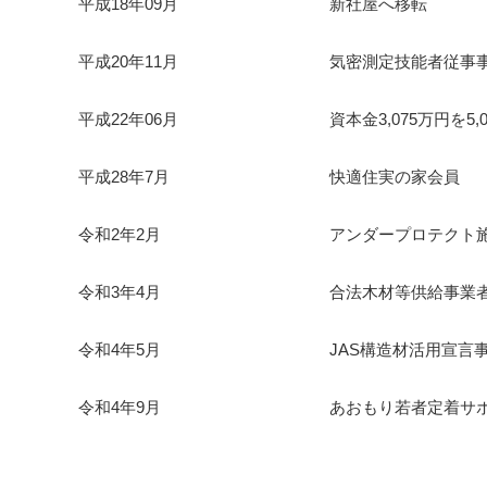
平成18年09月
新社屋へ移転
平成20年11月
気密測定技能者従事
平成22年06月
資本金3,075万円を5
平成28年7月
快適住実の家会員
令和2年2月
アンダープロテクト
令和3年4月
合法木材等供給事業
令和4年5月
JAS構造材活用宣言
令和4年9月
あおもり若者定着サ