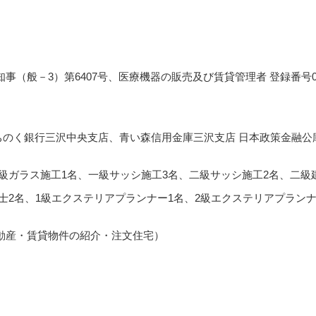
事（般－3）第6407号、医療機器の販売及び賃貸管理者 登録番号0
ちのく銀行三沢中央支店、青い森信用金庫三沢支店 日本政策金融公
級ガラス施工1名、一級サッシ施工3名、二級サッシ施工2名、二級
士2名、1級エクステリアプランナー1名、2級エクステリアプランナ
動産・賃貸物件の紹介・注文住宅）