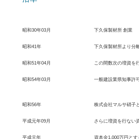
昭和30年03月
下久保製材所 創業
昭和41年
下久保製材所より分離
昭和51年04月
この間数次の増資を行
昭和54年03月
一般建設業県知事許可
昭和56年
株式会社マルサ硝子と
平成元年09月
さらに増資を行ない資
平成元年
資本金1,000万円と