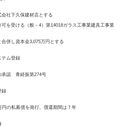
式会社下久保建材店とする
可を受ける（般－4）第14018ガラス工事業建具工事業
合併し資本金3,075万円とする
ステム登録
承認 青経振第274号
登録
万円の私募債を発行。償還期間は７年
録