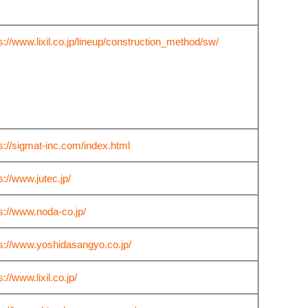
s://www.lixil.co.jp/lineup/construction_method/sw/
s://sigmat-inc.com/index.html
s://www.jutec.jp/
s://www.noda-co.jp/
s://www.yoshidasangyo.co.jp/
s://www.lixil.co.jp/