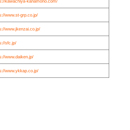
ps://kawachiya-kanamono.com/
s://www.st-grp.co.jp/
s://www.jkenzai.co.jp/
s://sfc.jp/
s://www.daiken.jp/
s://www.ykkap.co.jp/