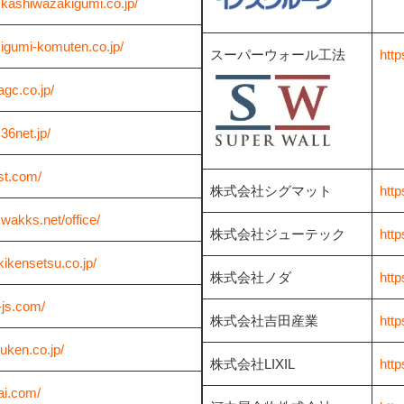
.kashiwazakigumi.co.jp/
kigumi-komuten.co.jp/
スーパーウォール工法
http
agc.co.jp/
36net.jp/
st.com/
株式会社シグマット
http
wakks.net/office/
株式会社ジューテック
http
kikensetsu.co.jp/
株式会社ノダ
http
-js.com/
株式会社吉田産業
http
juken.co.jp/
株式会社LIXIL
http
nai.com/